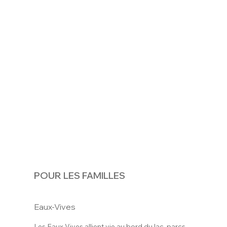
POUR LES FAMILLES
Eaux-Vives
Les Eaux-Vives allient vie au bord du lac, parcs,